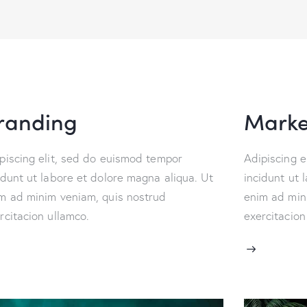
randing
Marke
piscing elit, sed do euismod tempor
Adipiscing e
idunt ut labore et dolore magna aliqua. Ut
incidunt ut 
m ad minim veniam, quis nostrud
enim ad min
rcitacion ullamco.
exercitacion